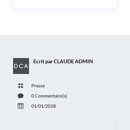
Ecrit par CLAUDE ADMIN

Presse

0 Commentaire(s)

01/01/2018