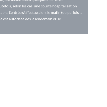
utefois, selon les cas, une courte hospitalisation
able. L’entrée s’effectue alors le matin (ou parfois la
rtie est autorisée dès le lendemain ou le