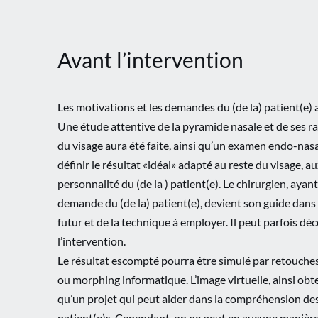
Avant l’intervention
Les motivations et les demandes du (de la) patient(e) 
Une étude attentive de la pyramide nasale et de ses ra
du visage aura été faite, ainsi qu’un examen endo-nasal
définir le résultat «idéal» adapté au reste du visage, aux
personnalité du (de la ) patient(e). Le chirurgien, ayan
demande du (de la) patient(e), devient son guide dans 
futur et de la technique à employer. Il peut parfois déc
l’intervention.
Le résultat escompté pourra être simulé par retouche
ou morphing informatique. L’image virtuelle, ainsi ob
qu’un projet qui peut aider dans la compréhension de
patient(e)s. Cependant, on ne peut en aucune manière 