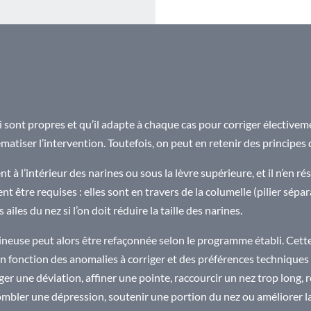
sont propres et qu’il adapte à chaque cas pour corriger électiveme
stématiser l’intervention. Toutefois, on peut en retenir des princip
nt à l’intérieur des narines ou sous la lèvre supérieure, et il n’en ré
t être requises : elles sont en travers de la columelle (pilier sépar
iles du nez si l’on doit réduire la taille des narines.
agineuse peut alors être refaçonnée selon le programme établi. Ce
 en fonction des anomalies à corriger et des préférences techniques 
riger une déviation, affiner une pointe, raccourcir un nez trop long, 
ombler une dépression, soutenir une portion du nez ou améliorer la