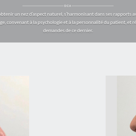
obtenir un nez d’aspect naturel, s’harmonisant dans ses rapports a
age, convenant à la psychologie et à la personnalité du patient, et
demandes de ce dernier.