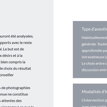
Type d’anesth
auront été analysées.
Habituellement 
pports avec le reste
générale. Toutef
. Le but est de
approfondie par
 désirs et à la
intraveineuse (a
t bien compris la
Le choix entre c
le choix du résultat
discussion entre
onseiller
s de photographies
Modalités d’h
tenue ne constitue
L’intervention 
s attentes des
avec une sortie
s’engager à ce que le