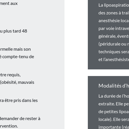
ément aux
La lipoaspiratio
des zones à trai
anesthésie loca
par voie intrave
u plus tard 48
générale, évent
(péridurale ou r
ormelle mais son
techniques sera 
dé compte-tenu de
et l’anesthésist
tre requis,
 (obésité, mauvais
Modalités d’h
La durée de l’ho
 être pris dans les
extraite. Elle p
de petites lipo
 demander de rester à
locale). Elle se
ervention.
importante (réa