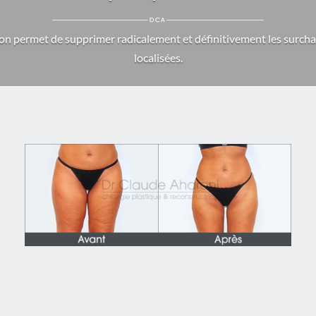
ion permet de supprimer radicalement et définitivement les surcha
localisées.