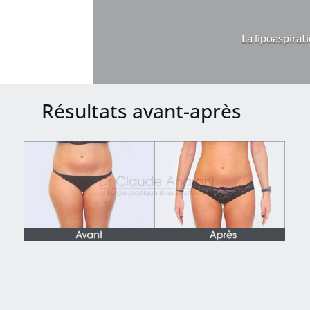
La lipoaspirat
Résultats avant-après