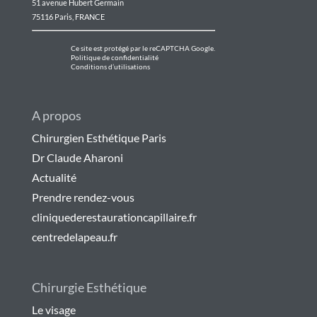
51 avenue Hubert Germain
75116 Paris, FRANCE
Ce site est protégé par le reCAPTCHA Google.
Politique de confidentialité
Conditions d’utilisations
A propos
Chirurgien Esthétique Paris
Dr Claude Aharoni
Actualité
Prendre rendez-vous
cliniquederestaurationcapillaire.fr
centredelapeau.fr
Chirurgie Esthétique
Le visage