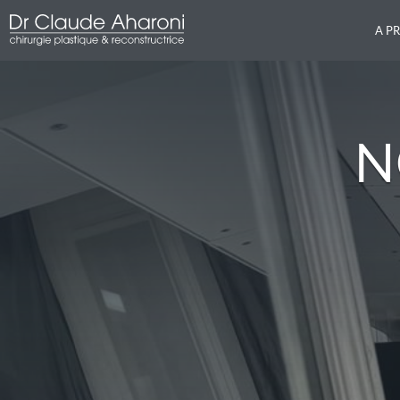
A P
N