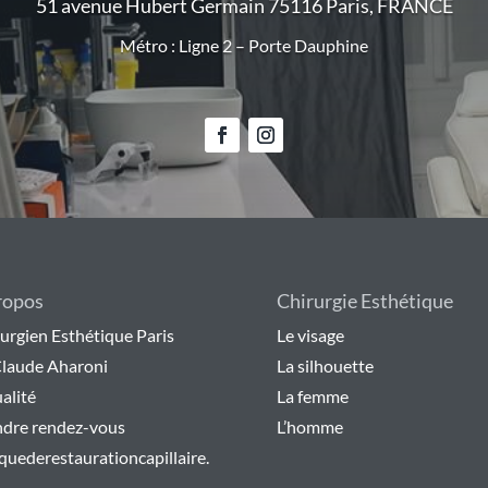
51 avenue Hubert Germain 75116 Paris, FRANCE
Métro : Ligne 2 – Porte Dauphine
ropos
Chirurgie Esthétique
urgien Esthétique Paris
Le visage
Claude Aharoni
La silhouette
alité
La femme
ndre rendez-vous
L’homme
iquederestaurationcapillaire.