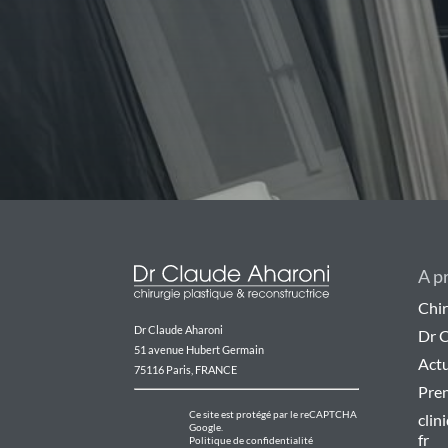
A p
Chir
Dr Claude Aharoni
Dr 
51 avenue Hubert Germain
Actu
75116 Paris, FRANCE
Pre
Ce site est protégé par le reCAPTCHA
clin
Google.
fr
Politique de confidentialité