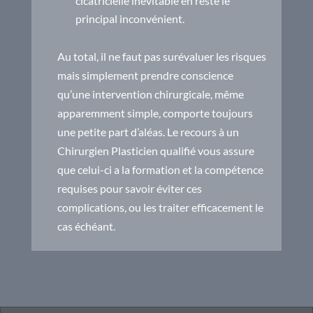
cicatricielle inévitable en reste le
principal inconvénient.
Au total, il ne faut pas surévaluer les risques
mais simplement prendre conscience
qu’une intervention chirurgicale, même
apparemment simple, comporte toujours
une petite part d’aléas. Le recours à un
Chirurgien Plasticien qualifié vous assure
que celui-ci a la formation et la compétence
requises pour savoir éviter ces
complications, ou les traiter efficacement le
cas échéant.