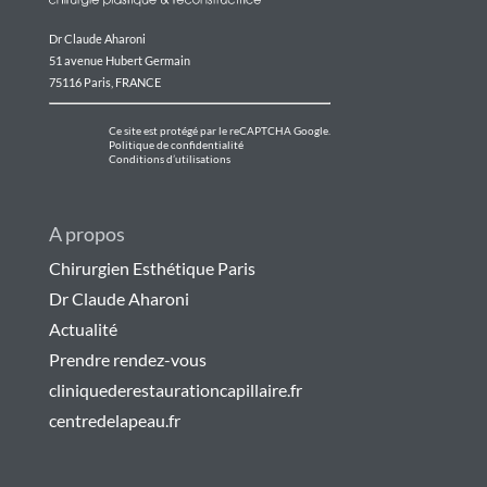
Dr Claude Aharoni
51 avenue Hubert Germain
75116 Paris, FRANCE
Ce site est protégé par le reCAPTCHA Google.
Politique de confidentialité
Conditions d’utilisations
A propos
Chirurgien Esthétique Paris
Dr Claude Aharoni
Actualité
Prendre rendez-vous
cliniquederestaurationcapillaire.fr
centredelapeau.fr