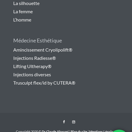
La silhouette
La femme
L’homme
Médecine Esthétique
Amincissement Cryolipolift®
Injections Radiesse®
Lifting Ultherapy®
Injections diverses
Trusculpt flex/id by CUTERA®
Copyright 2020 ©
Dr Claude Aharoni
|
Plan du site
|
Mentions Légales
|