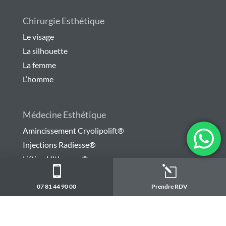
Chirurgie Esthétique
Le visage
La silhouette
La femme
L’homme
Médecine Esthétique
Amincissement Cryolipolift®
Injections Radiesse®
Lifting Ultherapy®

l
Injections diverses
Trusculpt flex/id by CUTERA®
07 81 44 90 00
Prendre RDV